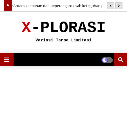
nomi dan
Antara keimanan dan peperangan: kisah keteguhan pahlawan
C
Moro
m
X
-
PLORASI
Variasi
Tanpa Limitasi