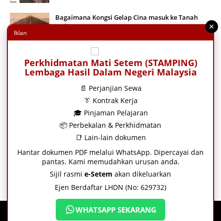
Bagaimana Kongsi Gelap Cina masuk ke Tanah
Melayu
✕
Iklan
Perkhidmatan Mati Setem (STAMPING)
Inilah surat perjanjian yang dikhianati oleh Ratu
Lembaga Hasil Dalam Negeri Malaysia
Esabella
📄 Perjanjian Sewa
👔 Kontrak Kerja
Tuan Guru Baba Mae Chaiya, Pondok Haji Mad
🎓 Pinjaman Pelajaran
Terengganu Bermin
LHDN e-SETEM
📦 Perbekalan & Perkhidmatan
📑 Lain-lain dokumen
Hantar dokumen PDF melalui WhatsApp. Dipercayai dan
pantas. Kami memudahkan urusan anda.
Sijil rasmi
e-Setem
akan dikeluarkan
Ejen Berdaftar LHDN (No: 629732)
WHATSAPP SEKARANG