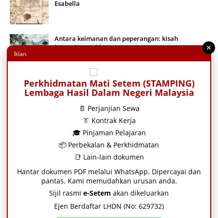
Esabella
Antara keimanan dan peperangan: kisah
✕
keteguhan pahlawan Moro
Iklan
Perkhidmatan Mati Setem (STAMPING)
Tuan Guru Baba Mae Chaiya, Pondok Haji Mad
Lembaga Hasil Dalam Negeri Malaysia
Terengganu Bermin
📄 Perjanjian Sewa
👔 Kontrak Kerja
Astrolab Empayar Mughal: Bukti keunggulan sains,
🎓 Pinjaman Pelajaran
astronomi dan kejuruteraan Islam abad Ke-17
LHDN e-SETEM
📦 Perbekalan & Perkhidmatan
📑 Lain-lain dokumen
Hantar dokumen PDF melalui WhatsApp. Dipercayai dan
pantas. Kami memudahkan urusan anda.
Sijil rasmi
e-Setem
akan dikeluarkan
Ejen Berdaftar LHDN (No: 629732)