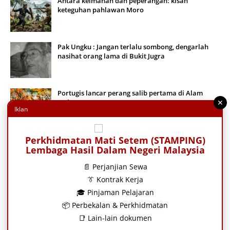
Antara keimanan dan peperangan: kisah
keteguhan pahlawan Moro
Pak Ungku : Jangan terlalu sombong, dengarlah
nasihat orang lama di Bukit Jugra
Portugis lancar perang salib pertama di Alam
Melayu
✕
Iklan
Perkhidmatan Mati Setem (STAMPING)
Perjalanan terakhir Heng Chuan
Lembaga Hasil Dalam Negeri Malaysia
📄 Perjanjian Sewa
👔 Kontrak Kerja
Cakera Sabu: Misteri artifak Mesir purba yang
🎓 Pinjaman Pelajaran
masih membingungkan saintis selepas lebih 5,000
LHDN e-SETEM
tahun
📦 Perbekalan & Perkhidmatan
📑 Lain-lain dokumen