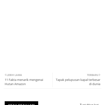
LEBIH LAMA
TERBARU
11 Fakta menarik mengenai
Tapak pelupusan kapal terbesar
Hutan Amazon
di dunia
KISAH-KISAH LAIN
Tunjukkan lagi