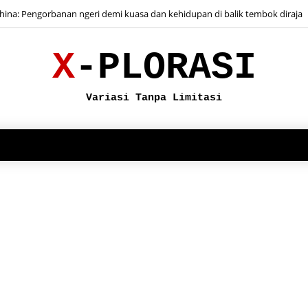
China: Pengorbanan ngeri demi kuasa dan kehidupan di balik tembok diraja
 dan Misi Enola Gay: Kisah juruterbang yang menggugurkan bom atom di H
X
-
PLORASI
Variasi
Tanpa Limitasi