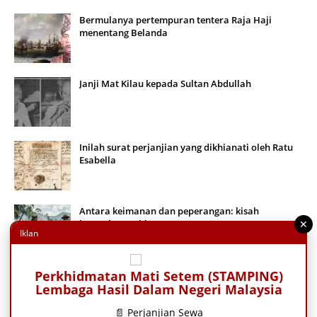
Bermulanya pertempuran tentera Raja Haji
menentang Belanda
Janji Mat Kilau kepada Sultan Abdullah
Inilah surat perjanjian yang dikhianati oleh Ratu
Esabella
Antara keimanan dan peperangan: kisah
keteguhan pahlawan Moro
✕
Iklan
Perkhidmatan Mati Setem (STAMPING)
Tuan Guru Baba Mae Chaiya, Pondok Haji Mad
Terengganu Bermin
Lembaga Hasil Dalam Negeri Malaysia
📄 Perjanjian Sewa