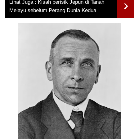
Lihat Juga :
Kisah perisik Jepun di Tanah
Melayu sebelum Perang Dunia Kedua