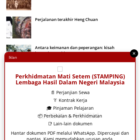
Perjalanan terakhir Heng Chuan
Antara keimanan dan peperangan: kisah
keteguhan pahlawan Moro
✕
Iklan
Perkhidmatan Mati Setem (STAMPING)
Astrolab Empayar Mughal: Bukti keunggulan sains,
astronomi dan kejuruteraan Islam abad Ke-17
Lembaga Hasil Dalam Negeri Malaysia
📄 Perjanjian Sewa
👔 Kontrak Kerja
Inilah surat perjanjian yang dikhianati oleh Ratu
🎓 Pinjaman Pelajaran
Esabella
LHDN e-SETEM
📦 Perbekalan & Perkhidmatan
📑 Lain-lain dokumen
Hantar dokumen PDF melalui WhatsApp. Dipercayai dan
pantas. Kami memudahkan urusan anda.