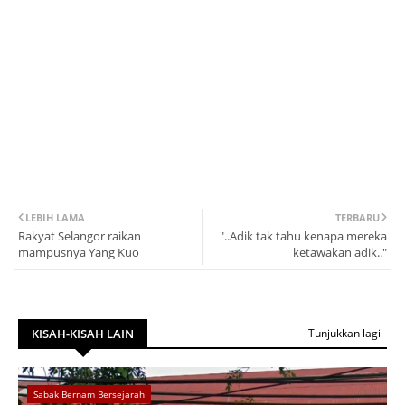
LEBIH LAMA
TERBARU
Rakyat Selangor raikan
"..Adik tak tahu kenapa mereka
mampusnya Yang Kuo
ketawakan adik.."
KISAH-KISAH LAIN
Tunjukkan lagi
Sabak Bernam Bersejarah